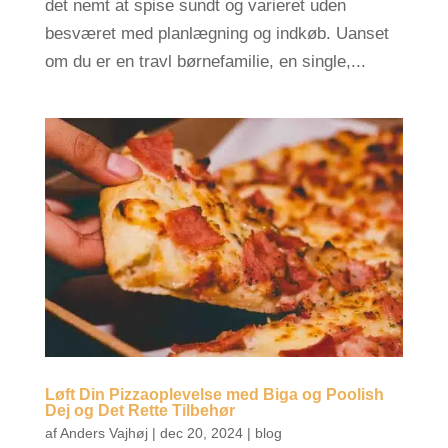
det nemt at spise sundt og varieret uden
besværet med planlægning og indkøb. Uanset
om du er en travl børnefamilie, en single,...
Løft Din Pizzaoplevelse med Biga og Poolish
Dej og Det Rette Tilbehør
af
Anders Vajhøj
|
dec 20, 2024
|
blog