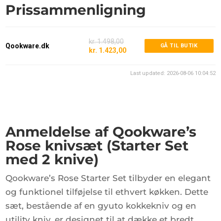
Prissammenligning
kr. 1.498,00
Qookware.dk
GÅ TIL BUTIK
kr. 1.423,00
Last updated: 2026-08-06 10:04:52
Anmeldelse af Qookware’s
Rose knivsæt (Starter Set
med 2 knive)
Qookware’s Rose Starter Set tilbyder en elegant
og funktionel tilføjelse til ethvert køkken. Dette
sæt, bestående af en gyuto kokkekniv og en
utility kniv, er designet til at dække et bredt