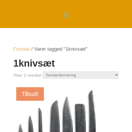
Forside
/
Varer tagged “1knivsæt”
1knivsæt
Viser 1 resultat
Tilbud!