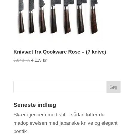
Knivsæt fra Qookware Rose – (7 knive)
Den
Den
5.843
kr.
4.119
kr.
oprindelige
aktuelle
pris
pris
var:
er:
5.843 kr..
4.119 kr..
Seneste indlæg
Skær igennem med stil – sådan løfter du
madoplevelsen med japanske knive og elegant
bestik