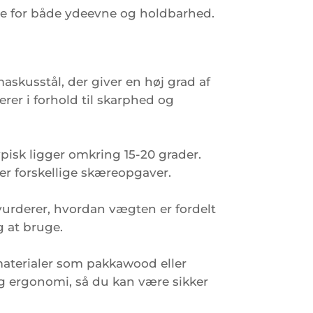
tige for både ydeevne og holdbarhed.
askusstål, der giver en høj grad af
rer i forhold til skarphed og
pisk ligger omkring 15-20 grader.
er forskellige skæreopgaver.
vurderer, hvordan vægten er fordelt
g at bruge.
materialer som pakkawood eller
og ergonomi, så du kan være sikker