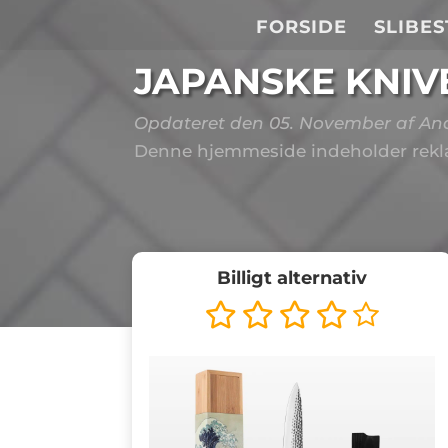
FORSIDE
SLIBE
JAPANSKE KNIV
Opdateret den 05. November
af An
Denne hjemmeside indeholder rekla
Billigt alternativ