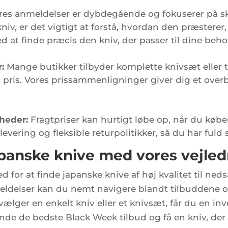
es anmeldelser er dybdegående og fokuserer på s
iv, er det vigtigt at forstå, hvordan den præsterer
d at finde præcis den kniv, der passer til dine beho
:
Mange butikker tilbyder komplette knivsæt eller 
at pris. Vores prissammenligninger giver dig et over
gheder:
Fragtpriser kan hurtigt løbe op, når du købe
 levering og fleksible returpolitikker, så du har fuld
apanske knive med vores vejle
 for at finde japanske knive af høj kvalitet til neds
ldelser kan du nemt navigere blandt tilbuddene o
lger en enkelt kniv eller et knivsæt, får du en inves
inde de bedste Black Week tilbud og få en kniv, der