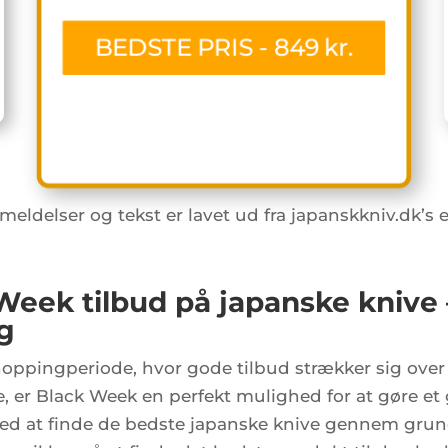
BEDSTE PRIS - 849 kr.
meldelser og tekst er lavet ud fra japanskkniv.dk’s 
eek tilbud på japanske knive 
g
ppingperiode, hvor gode tilbud strækker sig over h
, er Black Week en perfekt mulighed for at gøre et 
 med at finde de bedste japanske knive gennem grun