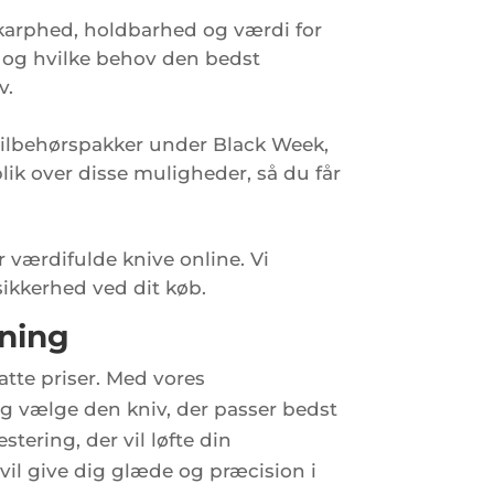
karphed, holdbarhed og værdi for
, og hvilke behov den bedst
v.
tilbehørspakker under Black Week,
blik over disse muligheder, så du får
r værdifulde knive online. Vi
 sikkerhed ved dit køb.
dning
atte priser. Med vores
g vælge den kniv, der passer bedst
tering, der vil løfte din
 vil give dig glæde og præcision i