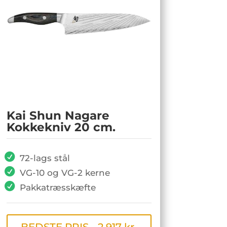
Kai Shun Nagare
Kokkekniv 20 cm.
72-lags stål
VG-10 og VG-2 kerne
Pakkatræsskæfte
BEDSTE PRIS - 2.917 kr.