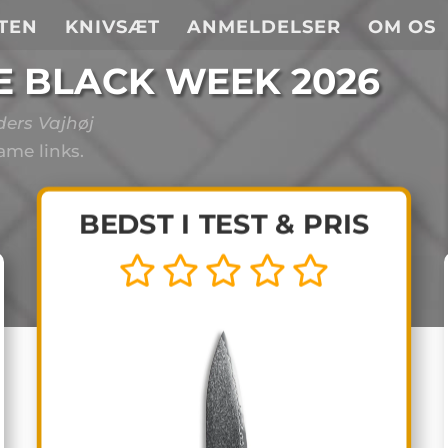
STEN
KNIVSÆT
ANMELDELSER
OM OS
E BLACK WEEK 2026
ders Vajhøj
me links.
BEDST I TEST & PRIS