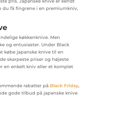
ste pris. Japanske knive er kendt
 du få fingrene i en premiumkniv,
ve
lmindelige køkkenknive. Men
kke og entusiaster. Under Black
t købe japanske knive til en
 de skarpeste priser og højeste
r en enkelt kniv eller et komplet
 kommende rabatter på
Black F
riday
,
finde gode tilbud på japanske knive