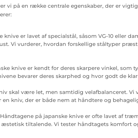
erer vi på en række centrale egenskaber, der er vig
erer:
knive er lavet af specialstål, såsom VG-10 eller dam
. Vi vurderer, hvordan forskellige ståltyper præste
ke knive er kendt for deres skarpere vinkel, som ty
nivene bevarer deres skarphed og hvor godt de klar
iv skal være let, men samtidig velafbalanceret. Vi 
r en kniv, der er både nem at håndtere og behageli
Håndtagene på japanske knive er ofte lavet af træ
æstetisk tiltalende. Vi tester håndtagets komfort 