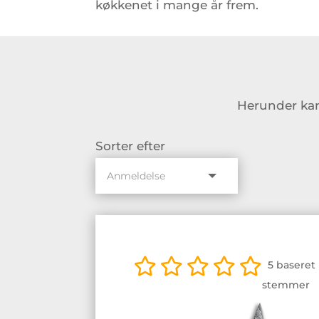
køkkenet i mange år frem.
Herunder kan 
Sorter efter
5 baseret 
stemmer