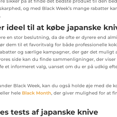
 sikker på at finde det bedste produkt til den bed
 skarphed, og med Black Week’s mange rabatter kan
.
 ideel til at købe japanske kni
ære en stor beslutning, da de ofte er dyrere end a
r dem til et favoritvalg for både professionelle ko
abatter og særlige kampagner, der gør det muligt a
 vores side kan du finde sammenligninger, der viser
fe et informeret valg, uanset om du er på udkig efte
ud under Black Week, kan du også holde øje med de
eller hele
Black
Month
, der giver mulighed for at 
res tests af japanske knive